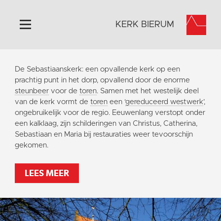
KERK BIERUM
Home
De Sebastiaanskerk: een opvallende kerk op een
Algemeen
prachtig punt in het dorp, opvallend door de enorme
steunbeer
voor de
toren
. Samen met het westelijk deel
Historie
van de kerk vormt de
toren
een ‘
gereduceerd westwerk
’,
Omgeving
ongebruikelijk voor de regio. Eeuwenlang verstopt onder
een kalklaag, zijn schilderingen van Christus, Catherina,
Activiteiten
Sebastiaan en Maria bij restauraties weer tevoorschijn
Steun ons
gekomen.
Contact
LEES MEER
Vaktaal