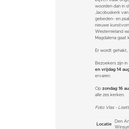
woorden dan in s
Jacobuskerk van 
gebeden- en psal
nieuwe kunstvo
Westernieland wa
Magdalena gaat ka
Er wordt gehakt,
Bezoekers zijn i
en vrijdag 14 au
ervaren.
Op
zondag 16 a
alle zes kerken.
Foto: Vlas - Lis
Den And
Locatie
Winsu