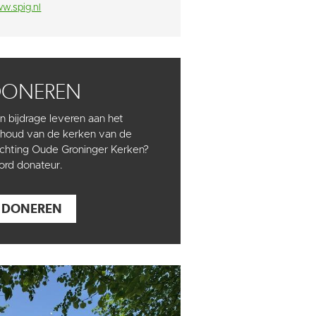
w.spig.nl
DONEREN
n bijdrage leveren aan het
houd van de kerken van de
ichting Oude Groninger Kerken?
rd donateur.
DONEREN