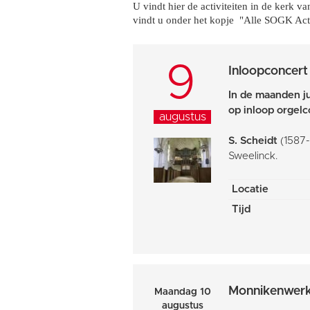
U vindt hier de activiteiten in de kerk 
vindt u onder het kopje "Alle SOGK Acti
9
Inloopconcert
In de maanden j
op inloop orgel
augustus
S. Scheidt
(1587-
Sweelinck.
Locatie
Tijd
Monnikenwer
Maandag 10
augustus