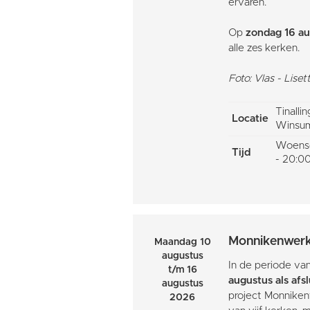
ervaren.
Op
zondag 16 a
alle zes kerken.
Foto: Vlas - Lis
Tinalli
Locatie
Winsu
Woensd
Tijd
- 20:00
Monnikenwer
Maandag 10
augustus
In de periode va
t/m 16
augustus als afs
augustus
project Monnikenw
2026