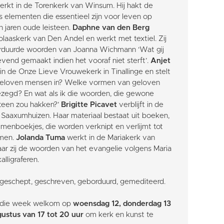
rkt in de Torenkerk van Winsum. Hij hakt de
 elementen die essentieel zijn voor leven op
en jaren oude leisteen.
Daphne van den Berg
icolaaskerk van Den Andel en werkt met textiel. Zij
eborduurde woorden van Joanna Wichmann ‘Wat gij
levend gemaakt indien het vooraf niet sterft’.
Anjet
in de Onze Lieve Vrouwekerk in Tinallinge en stelt
geloven mensen in? Welke vormen van geloven
ezegd? En wat als ik die woorden, die gewone
teen zou hakken?’
Brigitte Picavet
verblijft in de
Saaxumhuizen. Haar materiaal bestaat uit boeken,
menboekjes, die worden verknipt en verlijmt tot
rmen.
Jolanda Tuma
werkt in de Mariakerk van
ar zij de woorden van het evangelie volgens Maria
lligraferen.
 geschept, geschreven, geborduurd, gemediteerd.
n die week welkom op
woensdag 12, donderdag 13
gustus van 17 tot 20 uur
om kerk en kunst te