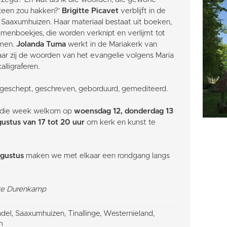
teen zou hakken?’
Brigitte Picavet
verblijft in de
Saaxumhuizen. Haar materiaal bestaat uit boeken,
menboekjes, die worden verknipt en verlijmt tot
rmen.
Jolanda Tuma
werkt in de Mariakerk van
ar zij de woorden van het evangelie volgens Maria
lligraferen.
 geschept, geschreven, geborduurd, gemediteerd.
n die week welkom op
woensdag 12, donderdag 13
gustus van 17 tot 20 uur
om kerk en kunst te
ugustus
maken we met elkaar een rondgang langs
ette Durenkamp
el, Saaxumhuizen, Tinallinge, Westernieland,
m