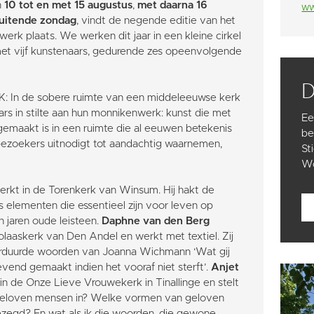
n
10 tot en met 15 augustus
,
met daarna 16
ww
luitende zondag
, vindt de negende editie van het
erk plaats. We werken dit jaar in een kleine cirkel
 met vijf kunstenaars, gedurende zes opeenvolgende
n de sobere ruimte van een middeleeuwse kerk
rs in stilte aan hun monnikenwerk: kunst die met
Ee
gemaakt is in een ruimte die al eeuwen betekenis
be
 bezoekers uitnodigt tot aandachtig waarnemen,
St
Wo
rkt in de Torenkerk van Winsum. Hij hakt de
 elementen die essentieel zijn voor leven op
en jaren oude leisteen.
Daphne van den Berg
icolaaskerk van Den Andel en werkt met textiel. Zij
eborduurde woorden van Joanna Wichmann ‘Wat gij
levend gemaakt indien het vooraf niet sterft’.
Anjet
in de Onze Lieve Vrouwekerk in Tinallinge en stelt
geloven mensen in? Welke vormen van geloven
ezegd? En wat als ik die woorden, die gewone