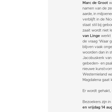
Marc de Groot
we
namen van de zes
aarde, in miljoen
verblijft in de N
staat stil bij g
zaait wordt niet 
van Linge
werkt 
de vraag ‘Waar 
blijven vaak ong
woorden dan in s
Jacobuskerk van 
gebeden- en psal
nieuwe kunstvo
Westernieland wa
Magdalena gaat ka
Er wordt gehakt,
Bezoekers zijn i
en vrijdag 14 au