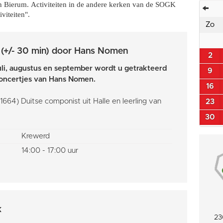
van Bierum. Activiteiten in de andere kerken van de SOGK
viteiten".
Zo
 (+/- 30 min) door Hans Nomen
2
uli, augustus en september wordt u getrakteerd
9
concertjes van Hans Nomen.
16
1664) Duitse componist uit Halle en leerling van
23
30
Krewerd
14:00 - 17:00 uur
k
23