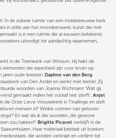
 met vijf kunstenaars, gedurende zes opeenvolgende
n de sobere ruimte van een middeleeuwse kerk
rs in stilte aan hun monnikenwerk: kunst die met
gemaakt is in een ruimte die al eeuwen betekenis
 bezoekers uitnodigt tot aandachtig waarnemen,
rkt in de Torenkerk van Winsum. Hij hakt de
 elementen die essentieel zijn voor leven op
en jaren oude leisteen.
Daphne van den Berg
icolaaskerk van Den Andel en werkt met textiel. Zij
eborduurde woorden van Joanna Wichmann ‘Wat gij
levend gemaakt indien het vooraf niet sterft’.
Anjet
in de Onze Lieve Vrouwekerk in Tinallinge en stelt
geloven mensen in? Welke vormen van geloven
ezegd? En wat als ik die woorden, die gewone
teen zou hakken?’
Brigitte Picavet
verblijft in de
Saaxumhuizen. Haar materiaal bestaat uit boeken,
menboekjes, die worden verknipt en verlijmt tot