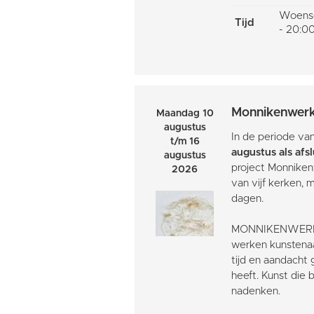
Woensd
Tijd
- 20:00
Monnikenwer
Maandag 10
augustus
In de periode va
t/m 16
augustus als afs
augustus
project Monnikenw
2026
van vijf kerken,
dagen.
MONNIKENWERK: I
werken kunstenaa
tijd en aandacht 
heeft. Kunst die
nadenken.