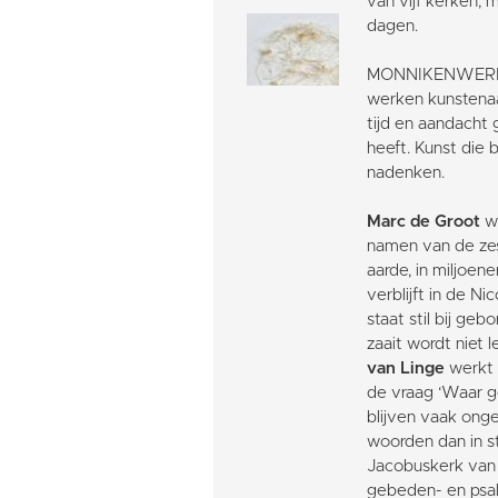
van vijf kerken,
dagen.
MONNIKENWERK: I
werken kunstenaa
tijd en aandacht 
heeft. Kunst die
nadenken.
Marc de Groot
we
namen van de zes
aarde, in miljoen
verblijft in de N
staat stil bij g
zaait wordt niet 
van Linge
werkt 
de vraag ‘Waar 
blijven vaak ong
woorden dan in s
Jacobuskerk van 
gebeden- en psal