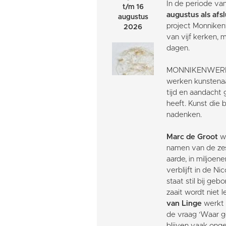
In de periode va
t/m 16
augustus als afs
augustus
project Monnikenw
2026
van vijf kerken,
dagen.
MONNIKENWERK: I
werken kunstenaa
tijd en aandacht 
heeft. Kunst die
nadenken.
Marc de Groot
we
namen van de zes
aarde, in miljoen
verblijft in de N
staat stil bij g
zaait wordt niet 
van Linge
werkt 
de vraag ‘Waar 
blijven vaak ong